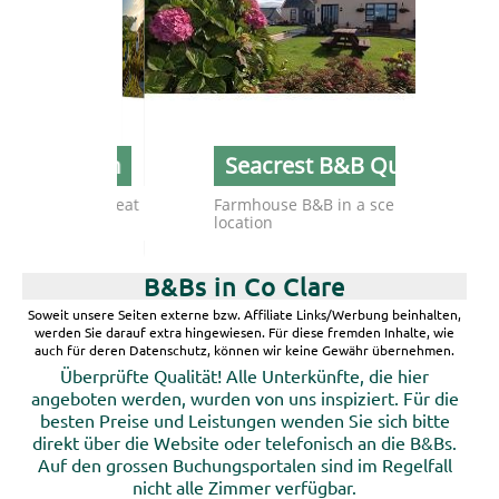
re b&b lahinch
Seacrest B&B Quilty
friendly B&B with great
Farmhouse B&B in a scenic
ws
location
B&Bs in Co Clare
Soweit unsere Seiten externe bzw. Affiliate Links/Werbung beinhalten,
werden Sie darauf extra hingewiesen. Für diese fremden Inhalte, wie
auch für deren Datenschutz, können wir keine Gewähr übernehmen.
Überprüfte Qualität! Alle Unterkünfte, die hier
angeboten werden, wurden von uns inspiziert. Für die
besten Preise und Leistungen wenden Sie sich bitte
direkt über die Website oder telefonisch an die B&Bs.
Auf den grossen Buchungsportalen sind im Regelfall
nicht alle Zimmer verfügbar.