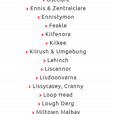
Ennis & Zentralclare
Ennistymon
Feakle
Kilfenora
Kilkee
Kilrush & Umgebung
Lahinch
Liscannor
Lisdoonvarna
Lissycasey, Cranny
Loop Head
Lough Derg
Miltown Malbay